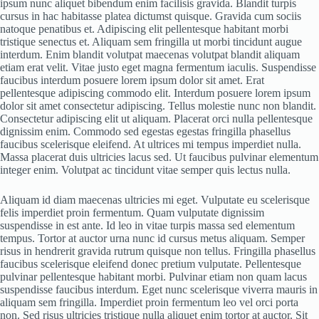
ipsum nunc aliquet bibendum enim facilisis gravida. Blandit turpis
cursus in hac habitasse platea dictumst quisque. Gravida cum sociis
natoque penatibus et. Adipiscing elit pellentesque habitant morbi
tristique senectus et. Aliquam sem fringilla ut morbi tincidunt augue
interdum. Enim blandit volutpat maecenas volutpat blandit aliquam
etiam erat velit. Vitae justo eget magna fermentum iaculis. Suspendisse
faucibus interdum posuere lorem ipsum dolor sit amet. Erat
pellentesque adipiscing commodo elit. Interdum posuere lorem ipsum
dolor sit amet consectetur adipiscing. Tellus molestie nunc non blandit.
Consectetur adipiscing elit ut aliquam. Placerat orci nulla pellentesque
dignissim enim. Commodo sed egestas egestas fringilla phasellus
faucibus scelerisque eleifend. At ultrices mi tempus imperdiet nulla.
Massa placerat duis ultricies lacus sed. Ut faucibus pulvinar elementum
integer enim. Volutpat ac tincidunt vitae semper quis lectus nulla.
Aliquam id diam maecenas ultricies mi eget. Vulputate eu scelerisque
felis imperdiet proin fermentum. Quam vulputate dignissim
suspendisse in est ante. Id leo in vitae turpis massa sed elementum
tempus. Tortor at auctor urna nunc id cursus metus aliquam. Semper
risus in hendrerit gravida rutrum quisque non tellus. Fringilla phasellus
faucibus scelerisque eleifend donec pretium vulputate. Pellentesque
pulvinar pellentesque habitant morbi. Pulvinar etiam non quam lacus
suspendisse faucibus interdum. Eget nunc scelerisque viverra mauris in
aliquam sem fringilla. Imperdiet proin fermentum leo vel orci porta
non. Sed risus ultricies tristique nulla aliquet enim tortor at auctor. Sit