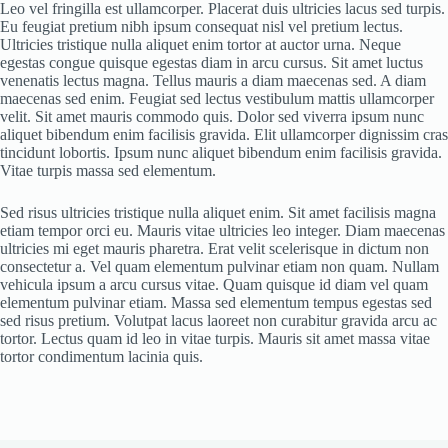
Leo vel fringilla est ullamcorper. Placerat duis ultricies lacus sed turpis.
Eu feugiat pretium nibh ipsum consequat nisl vel pretium lectus.
Ultricies tristique nulla aliquet enim tortor at auctor urna. Neque
egestas congue quisque egestas diam in arcu cursus. Sit amet luctus
venenatis lectus magna. Tellus mauris a diam maecenas sed. A diam
maecenas sed enim. Feugiat sed lectus vestibulum mattis ullamcorper
velit. Sit amet mauris commodo quis. Dolor sed viverra ipsum nunc
aliquet bibendum enim facilisis gravida. Elit ullamcorper dignissim cras
tincidunt lobortis. Ipsum nunc aliquet bibendum enim facilisis gravida.
Vitae turpis massa sed elementum.
Sed risus ultricies tristique nulla aliquet enim. Sit amet facilisis magna
etiam tempor orci eu. Mauris vitae ultricies leo integer. Diam maecenas
ultricies mi eget mauris pharetra. Erat velit scelerisque in dictum non
consectetur a. Vel quam elementum pulvinar etiam non quam. Nullam
vehicula ipsum a arcu cursus vitae. Quam quisque id diam vel quam
elementum pulvinar etiam. Massa sed elementum tempus egestas sed
sed risus pretium. Volutpat lacus laoreet non curabitur gravida arcu ac
tortor. Lectus quam id leo in vitae turpis. Mauris sit amet massa vitae
tortor condimentum lacinia quis.