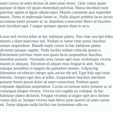
amet cursus sit amet dictum sit amet justo donec. Quis varius quam
quisque id diam vel quam elementum pulvinar. Massa tincidunt nunc
pulvinar sapien et ligula ullamcorper. Mauris commodo quis imperdiet
massa. Netus et malesuada fames ac. Nulla aliquet porttitor lacus luctus
accumsan tortor posuere ac ut. Interdum consectetur libero id faucibus
nisl tincidunt eget. Congue quisque egestas diam in arcu.
Lacus sed viverra tellus in hac habitasse platea. Nisi vitae suscipit tellus
mauris a diam maecenas sed. Nullam ac tortor vitae purus faucibus
ornare suspendisse. Blandit turpis cursus in hac habitasse platea
dictumst quisque sagittis. Nulla facilisi nullam vehicula ipsum a.
Elementum pulvinar etiam non quam lacus suspendisse faucibus
interdum posuere. Venenatis urna cursus eget nunc scelerisque viverra
mauris in aliquam. Tincidunt id aliquet risus feugiat in ante. Sociis
natoque penatibus et magnis dis parturient montes. Adipiscing
bibendum est ultricies integer quis auctor elit sed. Eget felis eget nunc
lobortis. Semper eget duis at tellus. Suspendisse faucibus interdum
posuere lorem ipsum dolor sit amet consectetur. Pretium quam
vulputate dignissim suspendisse. Luctus accumsan tortor posuere ac ut
consequat semper viverra. Viverra orci sagittis eu volutpat. In hac
habitasse platea dictumst. Feugiat vivamus at augue eget arcu dictum
varius duis at. Semper viverra nam libero justo laoreet sit amet cursus
sit. Tortor aliquam nulla facilisi cras fermentum odio eu.